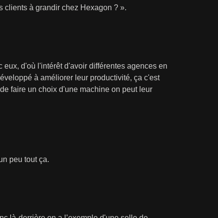
s clients à grandir chez Hexagon ? ».
ux, d'où l'intérêt d'avoir différentes agences en
éveloppé à améliorer leur productivité, ça c'est
 de faire un choix d'une machine on peut leur
 un peu tout ça.
onc là-derrière on a l’exemple d'une selle de