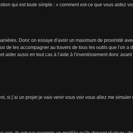
estion qui est toute simple : « comment est-ce que vous aidez vo
anières. Donc on essaye d'avoir un maximum de proximité avec e
ssi de les accompagner au travers de tous les outils que l'on a d
et aider aussi en tout cas à l'aide à l'investissement donc avant
nt, si j’ai un projet je vais venir vous voir vous allez me simuler
 voir, ils ont par exemple un modèle qu'ils doivent réaliser ; d